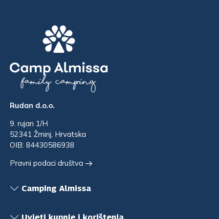
Rudan d.o.o.
9. rujan 1/H
52341 Žminj, Hrvatska
OIB: 84430586938
Pravni podaci društva
Camping Almissa
Uvjeti kupnje i korištenja