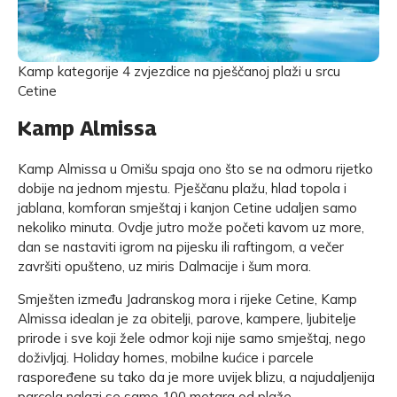
Kamp kategorije 4 zvjezdice na pješčanoj plaži u srcu
Cetine
Kamp Almissa
Kamp Almissa u Omišu spaja ono što se na odmoru rijetko
dobije na jednom mjestu. Pješčanu plažu, hlad topola i
jablana, komforan smještaj i kanjon Cetine udaljen samo
nekoliko minuta. Ovdje jutro može početi kavom uz more,
dan se nastaviti igrom na pijesku ili raftingom, a večer
završiti opušteno, uz miris Dalmacije i šum mora.
Smješten između Jadranskog mora i rijeke Cetine, Kamp
Almissa idealan je za obitelji, parove, kampere, ljubitelje
prirode i sve koji žele odmor koji nije samo smještaj, nego
doživljaj. Holiday homes, mobilne kućice i parcele
raspoređene su tako da je more uvijek blizu, a najudaljenija
parcela nalazi se samo 100 metara od plaže.