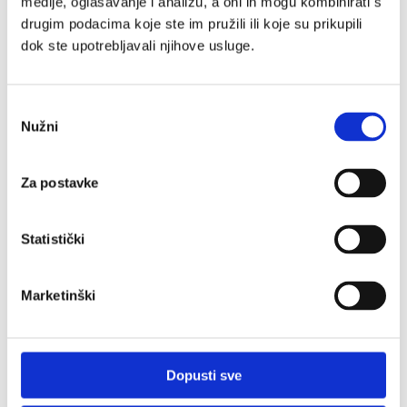
medije, oglašavanje i analizu, a oni ih mogu kombinirati s
drugim podacima koje ste im pružili ili koje su prikupili
dok ste upotrebljavali njihove usluge.
Omiš za one koji žele više od
Odabir
plaže
Nužni
pristanka
Za postavke
Kamp Almissa nalazi se na lokaciji koja spaja more,
rijeku i planine. U blizini vas čekaju rafting na Cetini,
zipline, planinarenje, penjanje, biciklizam, izleti brodom
Statistički
i istraživanje Omiša.
Ovdje odmor može biti miran ili aktivan — ujutro
Marketinški
plaža, poslijepodne avantura, navečer šetnja gradom
i dalmatinski zalazak sunca.
Dopusti sve
Sadržaji i usluge