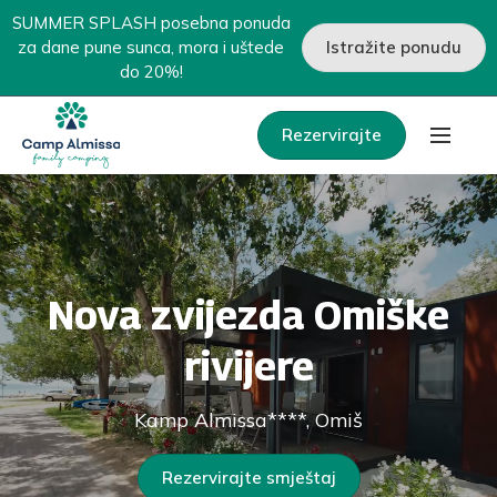
SUMMER SPLASH posebna ponuda
za dane pune sunca, mora i uštede
Istražite ponudu
do 20%!
Rezervirajte
Nova zvijezda Omiške
rivijere
Kamp Almissa****, Omiš
Rezervirajte smještaj