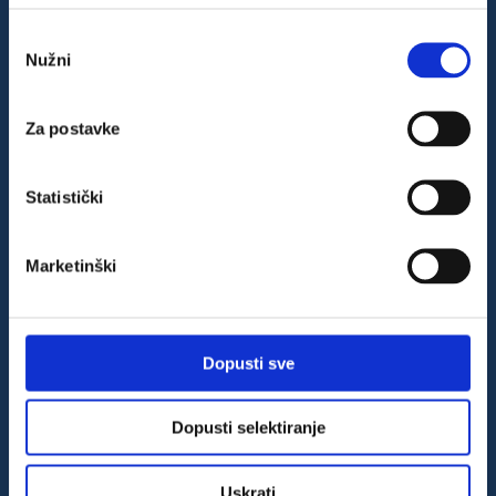
Odabir
Rudan d.o.o.
Nužni
pristanka
9. rujan 1/H
52341 Žminj, Hrvatska
Za postavke
OIB: 84430586938
Pravni podaci društva
Statistički
Camping Almissa
Marketinški
Uvjeti kupnje i korištenja
Načini plaćanja
Dopusti sve
WSPay kartično plaćanje
Dopusti selektiranje
Uskrati