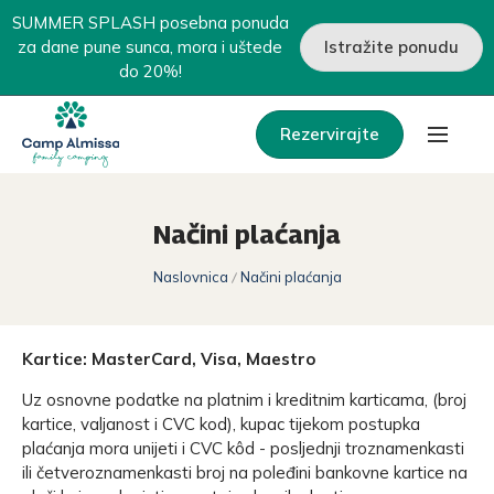
SUMMER SPLASH posebna ponuda
za dane pune sunca, mora i uštede
Istražite ponudu
do 20%!
Rezervirajte
Načini plaćanja
Naslovnica
Načini plaćanja
Kartice: MasterCard, Visa, Maestro
Uz osnovne podatke na platnim i kreditnim karticama, (broj
kartice, valjanost i CVC kod), kupac tijekom postupka
plaćanja mora unijeti i CVC kôd - posljednji troznamenkasti
ili četveroznamenkasti broj na poleđini bankovne kartice na