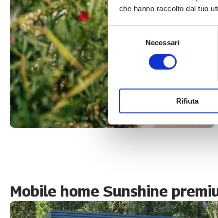
che hanno raccolto dal tuo uti
Selezione
Necessari
del
consenso
Rifiuta
Mobile home Sunshine premium