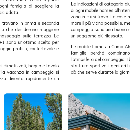
Le indicazioni di categoria a
ni famiglia di scegliere la
di ogni mobile homes all’inte
più adatti.
zona in cui si trova. Le case n
i trovano in prima e seconda
mare il più vicino possibile, me
spiti che desiderano maggiore
campeggio sono una buona sc
omassaggio sulla terrazza. Le
un soggiorno più rilassato.
+1 sono un’ottima scelta per
Le mobile homes a Camp Almi
loggio pratico, confortevole e
famiglie perché combinan
l’atmosfera del campeggio. I 
i climatizzati, bagno e tavolo
strutture sportive, i genitori 
lla vacanza in campeggio si
ciò che serve durante la giorn
azza diventa rapidamente un