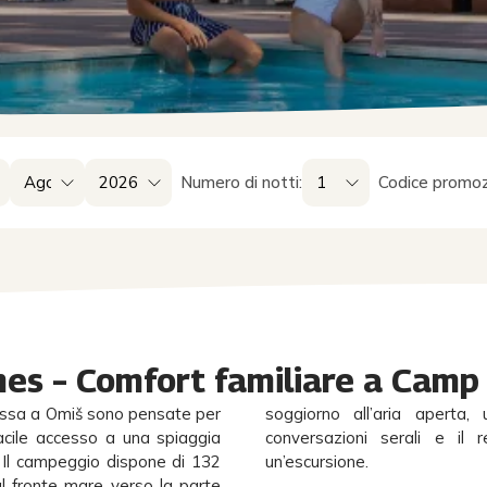
Numero di notti:
Codice promoz
es – Comfort familiare a Camp 
ssa a Omiš sono pensate per
soggiorno all’aria aperta,
facile accesso a una spiaggia
conversazioni serali e il
. Il campeggio dispone di 132
un’escursione.
l fronte mare verso la parte