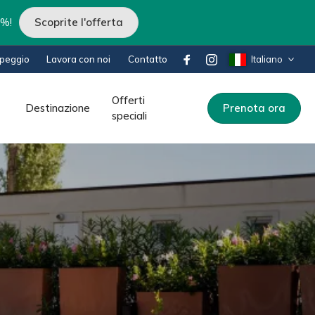
0%!
Scoprite l'offerta
peggio
Lavora con noi
Contatto
Italiano
Offerti
Destinazione
Prenota ora
speciali