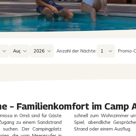
Anzahl der Nächte:
Promo-C
e – Familienkomfort im Camp A
issa in Omiš sind für Gäste
schnell zum Wohnzimmer unte
n Zugang zu einem Sandstrand
Spiel, abendliche Gesprä
s suchen. Der Campingplatz
Strand oder einem Ausflug.
rien, die vom Meeresufer in