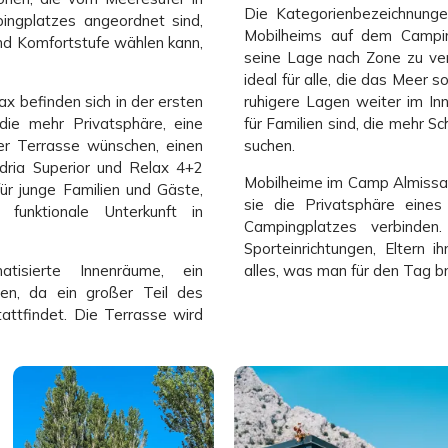
Die Kategorienbezeichnunge
ingplatzes angeordnet sind,
Mobilheims auf dem Campin
und Komfortstufe wählen kann,
seine Lage nach Zone zu ver
ideal für alle, die das Meer
x befinden sich in der ersten
ruhigere Lagen weiter im I
ie mehr Privatsphäre, eine
für Familien sind, die mehr 
er Terrasse wünschen, einen
suchen.
dria Superior und Relax 4+2
Mobilheime im Camp Almissa s
ür junge Familien und Gäste,
sie die Privatsphäre eine
 funktionale Unterkunft in
Campingplatzes verbinden
Sporteinrichtungen, Eltern
tisierte Innenräume, ein
alles, was man für den Tag br
en, da ein großer Teil des
attfindet. Die Terrasse wird