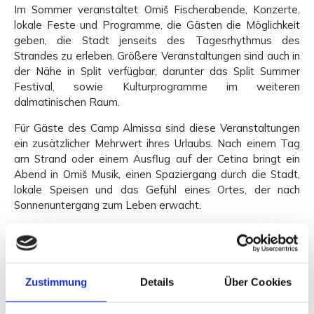
Im Sommer veranstaltet Omiš Fischerabende, Konzerte,
lokale Feste und Programme, die Gästen die Möglichkeit
geben, die Stadt jenseits des Tagesrhythmus des
Strandes zu erleben. Größere Veranstaltungen sind auch in
der Nähe in Split verfügbar, darunter das Split Summer
Festival, sowie Kulturprogramme im weiteren
dalmatinischen Raum.
Für Gäste des Camp Almissa sind diese Veranstaltungen
ein zusätzlicher Mehrwert ihres Urlaubs. Nach einem Tag
am Strand oder einem Ausflug auf der Cetina bringt ein
Abend in Omiš Musik, einen Spaziergang durch die Stadt,
lokale Speisen und das Gefühl eines Ortes, der nach
Sonnenuntergang zum Leben erwacht.
Der Veranstaltungskalender ändert sich von Jahr zu Jahr,
doch die Atmosphäre bleibt dieselbe: Sommer, Stein, Meer,
Musik und eine Stadt, die ihre Tradition nicht formell
präsentiert, sondern sie mit Stolz feiert.
Zustimmung
Details
Über Cookies