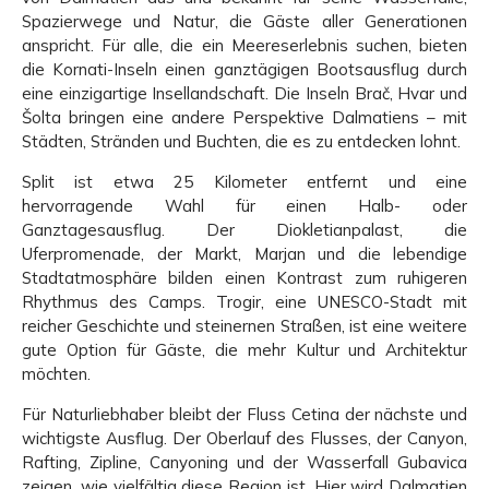
Spazierwege und Natur, die Gäste aller Generationen
anspricht. Für alle, die ein Meereserlebnis suchen, bieten
die Kornati-Inseln einen ganztägigen Bootsausflug durch
eine einzigartige Insellandschaft. Die Inseln Brač, Hvar und
Šolta bringen eine andere Perspektive Dalmatiens – mit
Städten, Stränden und Buchten, die es zu entdecken lohnt.
Split ist etwa 25 Kilometer entfernt und eine
hervorragende Wahl für einen Halb- oder
Ganztagesausflug. Der Diokletianpalast, die
Uferpromenade, der Markt, Marjan und die lebendige
Stadtatmosphäre bilden einen Kontrast zum ruhigeren
Rhythmus des Camps. Trogir, eine UNESCO-Stadt mit
reicher Geschichte und steinernen Straßen, ist eine weitere
gute Option für Gäste, die mehr Kultur und Architektur
möchten.
Für Naturliebhaber bleibt der Fluss Cetina der nächste und
wichtigste Ausflug. Der Oberlauf des Flusses, der Canyon,
Rafting, Zipline, Canyoning und der Wasserfall Gubavica
zeigen, wie vielfältig diese Region ist. Hier wird Dalmatien