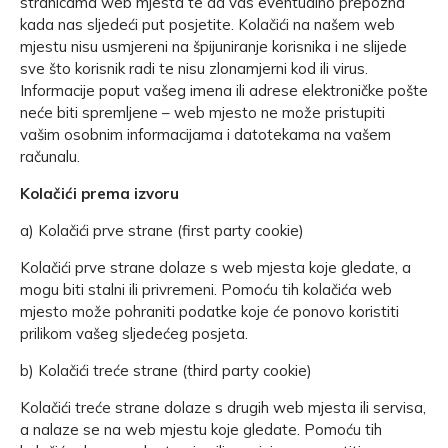
stranicama web mjesta te da vas eventualno prepozna
kada nas sljedeći put posjetite. Kolačići na našem web
mjestu nisu usmjereni na špijuniranje korisnika i ne slijede
sve što korisnik radi te nisu zlonamjerni kod ili virus.
Informacije poput vašeg imena ili adrese elektroničke pošte
neće biti spremljene – web mjesto ne može pristupiti
vašim osobnim informacijama i datotekama na vašem
računalu.
Kolačići prema izvoru
a) Kolačići prve strane (first party cookie)
Kolačići prve strane dolaze s web mjesta koje gledate, a
mogu biti stalni ili privremeni. Pomoću tih kolačića web
mjesto može pohraniti podatke koje će ponovo koristiti
prilikom vašeg sljedećeg posjeta.
b) Kolačići treće strane (third party cookie)
Kolačići treće strane dolaze s drugih web mjesta ili servisa,
a nalaze se na web mjestu koje gledate. Pomoću tih