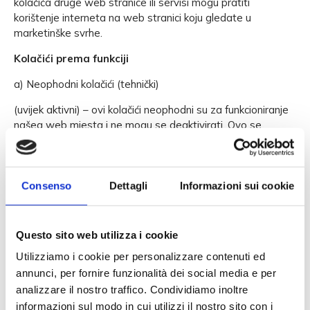
kolačića druge web stranice ili servisi mogu pratiti
korištenje interneta na web stranici koju gledate u
marketinške svrhe.
Kolačići prema funkciji
a) Neophodni kolačići (tehnički)
(uvijek aktivni) – ovi kolačići neophodni su za funkcioniranje
našeg web mjesta i ne mogu se deaktivirati. Ovo se
odnosi, na primjer, na kolačiće koji osiguravaju da
konfiguracija koja se odnosi na korisnika stranice (odabrani
jezik, valuta, prihvaćanje kolačića, lista želja, košarica i sl.)
bude održana na svim sesijama. Dodatno, ovi kolačići ili
Consenso
Dettagli
Informazioni sui cookie
slične tehnologije doprinose sigurnoj i ispravnoj uporabi
naših usluga. Možete podesiti web preglednik tako da se
ovi kolačići blokiraju ili da dobivate obavijesti o ovim
Questo sito web utilizza i cookie
kolačićima, no u tom slučaju web mjesto neće raditi
Utilizziamo i cookie per personalizzare contenuti ed
ispravno, a kupovina u internetskoj trgovini neće biti
annunci, per fornire funzionalità dei social media e per
moguća
analizzare il nostro traffico. Condividiamo inoltre
b) Analitički kolačići
informazioni sul modo in cui utilizzi il nostro sito con i