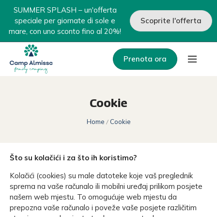
SUMMER SPLASH – un'offerta
speciale per giornate di sole e
Scoprite l'offerta
mare, con uno sconto fino al 20%!
Prenota ora
Cookie
Home
Cookie
Što su kolačići i za što ih koristimo?
Kolačići (cookies) su male datoteke koje vaš preglednik
sprema na vaše računalo ili mobilni uređaj prilikom posjete
našem web mjestu. To omogućuje web mjestu da
prepozna vaše računalo i poveže vaše posjete različitim