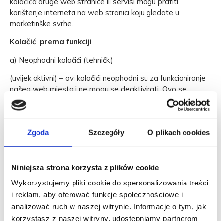
kolačića druge web stranice ili servisi mogu pratiti
korištenje interneta na web stranici koju gledate u
marketinške svrhe.
Kolačići prema funkciji
a) Neophodni kolačići (tehnički)
(uvijek aktivni) – ovi kolačići neophodni su za funkcioniranje
našeg web mjesta i ne mogu se deaktivirati. Ovo se
odnosi, na primjer, na kolačiće koji osiguravaju da
konfiguracija koja se odnosi na korisnika stranice (odabrani
jezik, valuta, prihvaćanje kolačića, lista želja, košarica i sl.)
bude održana na svim sesijama. Dodatno, ovi kolačići ili
Zgoda
Szczegóły
O plikach cookies
slične tehnologije doprinose sigurnoj i ispravnoj uporabi
naših usluga. Možete podesiti web preglednik tako da se
ovi kolačići blokiraju ili da dobivate obavijesti o ovim
Niniejsza strona korzysta z plików cookie
kolačićima, no u tom slučaju web mjesto neće raditi
Wykorzystujemy pliki cookie do spersonalizowania treści
ispravno, a kupovina u internetskoj trgovini neće biti
i reklam, aby oferować funkcje społecznościowe i
moguća
analizować ruch w naszej witrynie. Informacje o tym, jak
b) Analitički kolačići
korzystasz z naszej witryny, udostępniamy partnerom