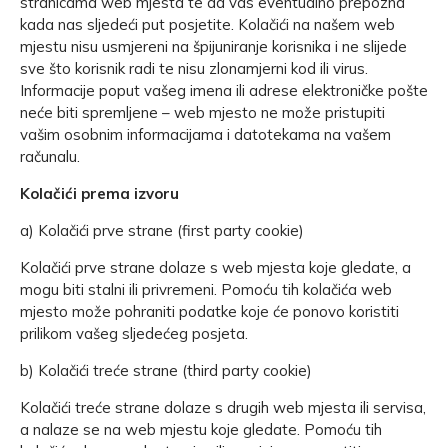
stranicama web mjesta te da vas eventualno prepozna
kada nas sljedeći put posjetite. Kolačići na našem web
mjestu nisu usmjereni na špijuniranje korisnika i ne slijede
sve što korisnik radi te nisu zlonamjerni kod ili virus.
Informacije poput vašeg imena ili adrese elektroničke pošte
neće biti spremljene – web mjesto ne može pristupiti
vašim osobnim informacijama i datotekama na vašem
računalu.
Kolačići prema izvoru
a) Kolačići prve strane (first party cookie)
Kolačići prve strane dolaze s web mjesta koje gledate, a
mogu biti stalni ili privremeni. Pomoću tih kolačića web
mjesto može pohraniti podatke koje će ponovo koristiti
prilikom vašeg sljedećeg posjeta.
b) Kolačići treće strane (third party cookie)
Kolačići treće strane dolaze s drugih web mjesta ili servisa,
a nalaze se na web mjestu koje gledate. Pomoću tih