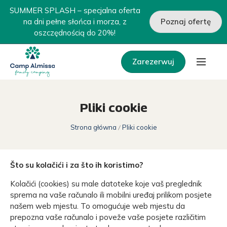
SUMMER SPLASH – specjalna oferta
na dni pełne słońca i morza, z
Poznaj ofertę
oszczędnością do 20%!
Zarezerwuj
Pliki cookie
Strona główna
Pliki cookie
Što su kolačići i za što ih koristimo?
Kolačići (cookies) su male datoteke koje vaš preglednik
sprema na vaše računalo ili mobilni uređaj prilikom posjete
našem web mjestu. To omogućuje web mjestu da
prepozna vaše računalo i poveže vaše posjete različitim