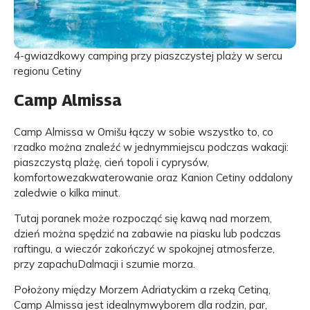
4-gwiazdkowy camping przy piaszczystej plaży w sercu
regionu Cetiny
Camp Almissa
Camp Almissa w Omišu łączy w sobie wszystko to, co
rzadko można znaleźć w jednymmiejscu podczas wakacji:
piaszczystą plażę, cień topoli i cyprysów,
komfortowezakwaterowanie oraz Kanion Cetiny oddalony
zaledwie o kilka minut.
Tutaj poranek może rozpocząć się kawą nad morzem,
dzień można spędzić na zabawie na piasku lub podczas
raftingu, a wieczór zakończyć w spokojnej atmosferze,
przy zapachuDalmacji i szumie morza.
Położony między Morzem Adriatyckim a rzeką Cetiną,
Camp Almissa jest idealnymwyborem dla rodzin, par,