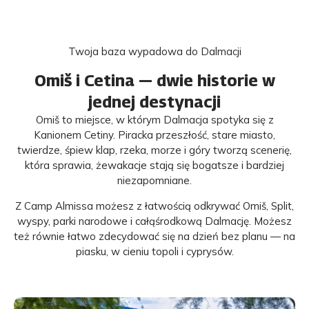
Twoja baza wypadowa do Dalmacji
Omiš i Cetina — dwie historie w
jednej destynacji
Omiš to miejsce, w którym Dalmacja spotyka się z
Kanionem Cetiny. Piracka przeszłość, stare miasto,
twierdze, śpiew klap, rzeka, morze i góry tworzą scenerię,
która sprawia, żewakacje stają się bogatsze i bardziej
niezapomniane.
Z Camp Almissa możesz z łatwością odkrywać Omiš, Split,
wyspy, parki narodowe i całąśrodkową Dalmację. Możesz
też równie łatwo zdecydować się na dzień bez planu — na
piasku, w cieniu topoli i cyprysów.