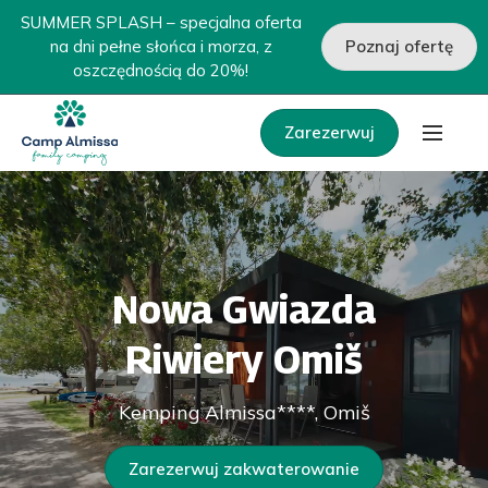
SUMMER SPLASH – specjalna oferta
na dni pełne słońca i morza, z
Poznaj ofertę
oszczędnością do 20%!
Zarezerwuj
Nowa Gwiazda
Riwiery Omiš
Kemping Almissa****, Omiš
Zarezerwuj zakwaterowanie