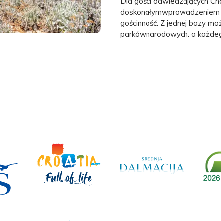
Dla gości odwiedzających Cho
doskonałymwprowadzeniem do k
gościnność. Z jednej bazy mo
parkównarodowych, a każdeg