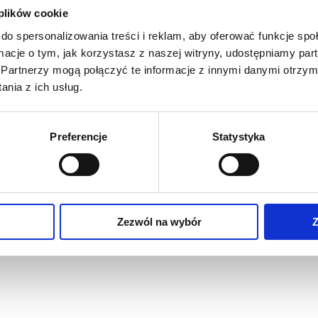
 plików cookie
eden z
do spersonalizowania treści i reklam, aby oferować funkcje sp
rdza Fortica wymaga nieco
ormacje o tym, jak korzystasz z naszej witryny, udostępniamy p
je, dlaczego to miasto było
Partnerzy mogą połączyć te informacje z innymi danymi otrzym
 Omiš, z nabrzeżem,
nia z ich usług.
mi.
ewem klap.
wydarzeń miasta i ważna
Preferencje
Statystyka
e spacery i atmosfera
a tyle wielowarstwowy, że
się po mieście, popływać,
Zezwól na wybór
Z
nad rzekę Cetinę. To
ym jej centrum.