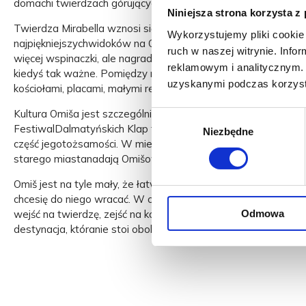
domachi twierdzach górujących nad miastem.
Niniejsza strona korzysta z
Twierdza Mirabella wznosi się nad starym miastem i oferuje j
Wykorzystujemy pliki cookie 
najpiękniejszychwidoków na Omiš, morze i rzekę Cetinę. Twie
ruch w naszej witrynie. Inf
więcej wspinaczki, ale nagradza panoramą, która jasno pokazu
reklamowym i analitycznym. 
kiedyś tak ważne. Pomiędzy nimi znajduje się tętniący życiem
uzyskanymi podczas korzysta
kościołami, placami, małymi restauracjami i letnimi wydarzenia
Kultura Omiša jest szczególnie związana z dalmatyńskim śpi
Wybór
FestiwalDalmatyńskich Klap to jedno z najbardziej znanych 
Niezbędne
zgody
część jegotożsamości. W miesiącach letnich muzyka, wieczorn
starego miastanadają Omišowi wyjątkowy rytm.
Omiš jest na tyle mały, że łatwo go poznać, a jednocześnie n
chcesię do niego wracać. W ciągu jednego dnia można przejść 
Odmowa
wejść na twierdzę, zejść na kolację, a następnego dnia ruszyć 
destynacja, któranie stoi obok historii, ale znajduje się w sam