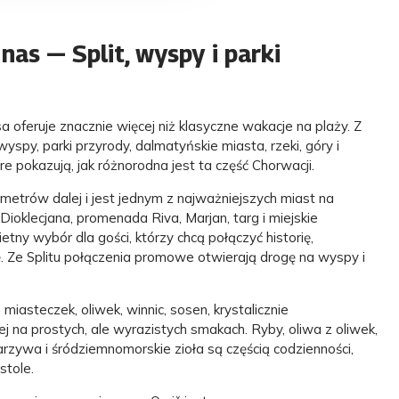
as — Split, wyspy i parki
oferuje znacznie więcej niż klasyczne wakacje na plaży. Z
yspy, parki przyrody, dalmatyńskie miasta, rzeki, góry i
e pokazują, jak różnorodna jest ta część Chorwacji.
ilometrów dalej i jest jednym z najważniejszych miast na
ioklecjana, promenada Riva, Marjan, targ i miejskie
etny wybór dla gości, którzy chcą połączyć historię,
ę. Ze Splitu połączenia promowe otwierają drogę na wyspy i
miasteczek, oliwek, winnic, sosen, krystalicznie
j na prostych, ale wyrazistych smakach. Ryby, oliwa z oliwek,
warzywa i śródziemnomorskie zioła są częścią codzienności,
stole.