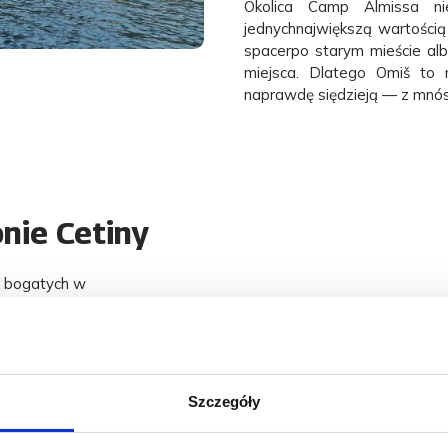
Okolica Camp Almissa ni
jednychnajwiększą wartością b
spacerpo starym mieście alb
miejsca. Dlatego Omiš to 
naprawdę siędzieją — z mnó
onie Cetiny
ej bogatych w
jscu, gdzie rzeka wpływa do
trzeni, którą nie tylko się
m i strategicznym
Szczegóły
i niegdyś tę część wybrzeża, a
wąskich uliczkach, kamiennych