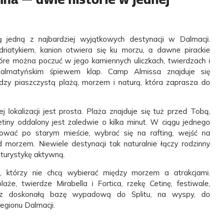
 jedną z najbardziej wyjątkowych destynacji w Dalmacji.
driatykiem, kanion otwiera się ku morzu, a dawne pirackie
tóre można poczuć w jego kamiennych uliczkach, twierdzach i
dalmatyńskim śpiewem klap. Camp Almissa znajduje się
dzy piaszczystą plażą, morzem i naturą, która zaprasza do
j lokalizacji jest prosta. Plaża znajduje się tuż przed Tobą,
etiny oddalony jest zaledwie o kilka minut. W ciągu jednego
ować po starym mieście, wybrać się na rafting, wejść na
d morzem. Niewiele destynacji tak naturalnie łączy rodzinny
i turystykę aktywną.
i, którzy nie chcą wybierać między morzem a atrakcjami.
aże, twierdze Mirabella i Fortica, rzekę Cetinę, festiwale,
oraz doskonałą bazę wypadową do Splitu, na wyspy, do
egionu Dalmacji.