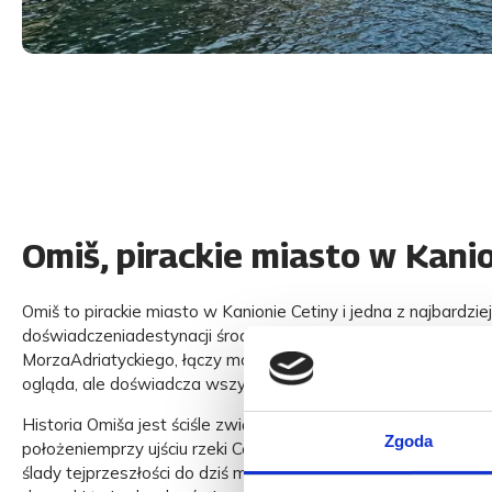
Omiš, pirackie miasto w Kani
Omiš to pirackie miasto w Kanionie Cetiny i jedna z najbardzi
doświadczeniadestynacji środkowej Dalmacji. Położony w mie
MorzaAdriatyckiego, łączy morze, klify, historię i naturę w przes
ogląda, ale doświadcza wszystkimi zmysłami.
Historia Omiša jest ściśle związana z piratami, średniowiecze
Zgoda
położeniemprzy ujściu rzeki Cetiny. Piraci z Omiša kontrolowal
ślady tejprzeszłości do dziś można poczuć w starym mieście, 