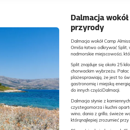
Dalmacja wokół n
przyrody
Dalmacja wokół Camp Almissa 
Omiša łatwo odkrywać Split, w
nadmorskie miejscowości, któr
Split znajduje się około 25 k
chorwackim wybrzeżu. Pałac D
plażesprawiają, że jest to świ
gastronomię i miejską energi
do innych częściDalmacji.
Dalmacja słynie z kamiennych 
czystegomorza i kuchni oparte
wino, dania z grilla, świeże 
którąnajlepiej zrozumieć przy 