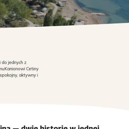
 do jednych z
iemuKanionowi Cetiny
pokojny, aktywny i
ina — dwie historie w jednej