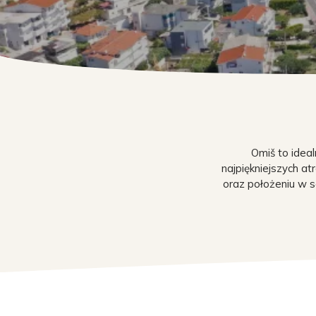
Omiš to idea
najpiękniejszych at
oraz położeniu w 