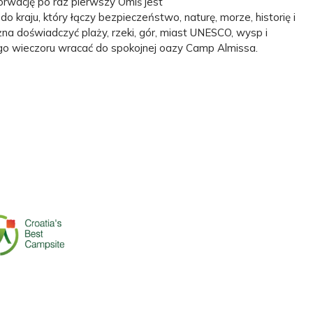
rwację po raz pierwszy Omiš jest
raju, który łączy bezpieczeństwo, naturę, morze, historię i
żna doświadczyć plaży, rzeki, gór, miast UNESCO, wysp i
o wieczoru wracać do spokojnej oazy Camp Almissa.