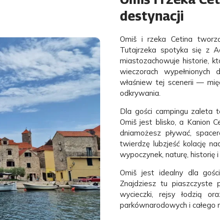
destynacji
Omiš i rzeka Cetina tworzą
Tutajrzeka spotyka się z A
miastozachowuje historie, k
wieczorach wypełnionych 
właśniew tej scenerii — mię
odkrywania.
Dla gości campingu zaleta te
Omiš jest blisko, a Kanion C
dniamożesz pływać, spacer
twierdzę lubzjeść kolację na
wypoczynek, naturę, historię 
Omiš jest idealny dla gośc
Znajdziesz tu piaszczyste pl
wycieczki, rejsy łodzią 
parkównarodowych i całego r