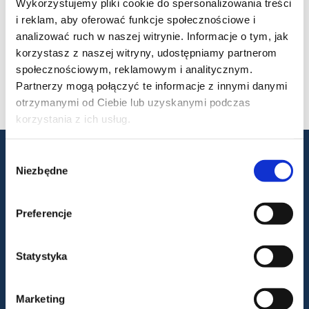
Wykorzystujemy pliki cookie do spersonalizowania treści
i reklam, aby oferować funkcje społecznościowe i
Poprzez swoje treści Camp Almissa chce być
analizować ruch w naszej witrynie. Informacje o tym, jak
wiarygodnym źródłem informacji o rodzinnychwakacjach
korzystasz z naszej witryny, udostępniamy partnerom
campingowych w regionie, z naciskiem na realne potrzeby
gości, praktyczneporady i autentyczne doświadczenie
społecznościowym, reklamowym i analitycznym.
destynacji.
Partnerzy mogą połączyć te informacje z innymi danymi
otrzymanymi od Ciebie lub uzyskanymi podczas
korzystania z ich usług.
Wybór
Niezbędne
zgody
Preferencje
Statystyka
Rudan d.o.o.
Marketing