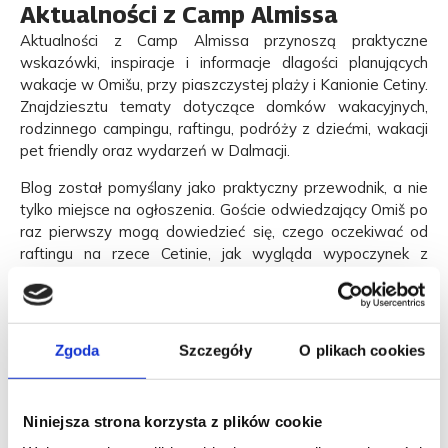
Aktualności z Camp Almissa
Aktualności z Camp Almissa przynoszą praktyczne
wskazówki, inspiracje i informacje dlagości planujących
wakacje w Omišu, przy piaszczystej plaży i Kanionie Cetiny.
Znajdziesztu tematy dotyczące domków wakacyjnych,
rodzinnego campingu, raftingu, podróży z dziećmi, wakacji
pet friendly oraz wydarzeń w Dalmacji.
Blog został pomyślany jako praktyczny przewodnik, a nie
tylko miejsce na ogłoszenia. Goście odwiedzający Omiš po
raz pierwszy mogą dowiedzieć się, czego oczekiwać od
raftingu na rzece Cetinie, jak wygląda wypoczynek z
dziećmi na campingu, dlaczegowrzesień to świetny czas
na przyjazd albo co naprawdę oznacza camping pet
friendly w Dalmacji.
Zgoda
Szczegóły
O plikach cookies
Sekcja aktualności prezentuje również oferty specjalne,
informacje sezonowe, wydarzenia w Omišu i rekomendacje
wycieczek. Celem jest pomoc gościom w łatwiejszym
Niniejsza strona korzysta z plików cookie
podejmowaniudecyzji, lepszym przygotowaniu się do
podróży i pełniejszym wykorzystaniu wakacji.