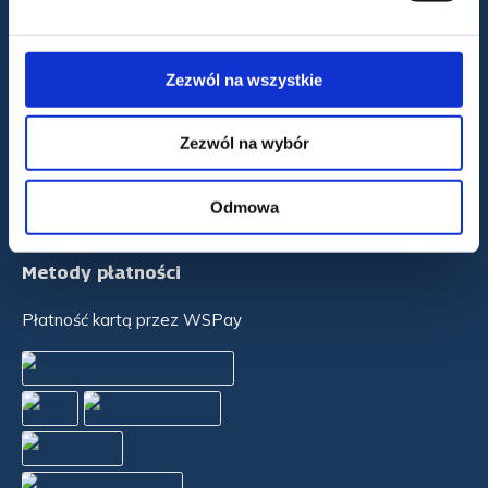
9. rujan 1/H
52341 Žminj, Chorwacja
OIB: 84430586938
Zezwól na wszystkie
Dane rejestrowe firmy
Zezwól na wybór
Camping Almissa
Odmowa
Warunki zakupu i korzystania
Metody płatności
Płatność kartą przez WSPay